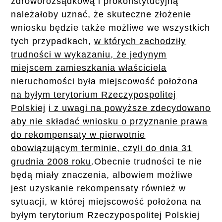
zdroworozsądkową i prokonstytucyjną
należałoby uznać, że skuteczne złożenie
wniosku będzie także możliwe we wszystkich
tych przypadkach,
w których
zachodziły
trudności w wykazaniu, że jedynym
miejscem zamieszkania właściciela
nieruchomości była miejscowość położona
na byłym terytorium Rzeczypospolitej
Polskiej
i z uwagi na powyższe zdecydowano
aby nie składać wniosku o przyznanie prawa
do rekompensaty w pierwotnie
obowiązującym terminie, czyli do dnia 31
grudnia 2008 roku
.Obecnie trudności te nie
będą miały znaczenia, albowiem możliwe
jest uzyskanie rekompensaty również w
sytuacji, w której miejscowość położona na
byłym terytorium Rzeczypospolitej Polskiej