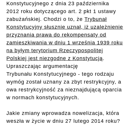
Konstytucyjnego z dnia 23 października
2012 roku dotyczącego art. 2 pkt 1 ustawy
zabużańskiej. Chodzi o to, że
Trybunał
Konstytucyjny słusznie uznał, iż uzależnienie
przyznania prawa do rekompensaty od
zamieszkiwania w dniu 1 września 1939 roku
na byłym terytorium Rzeczypospolitej
Polskiej jest niezgodne z Konstytucją
.
Upraszczając argumentację
Trybunału Konstytucyjnego - tego rodzaju
wymóg został uznany za zbyt restrykcyjny, a
owa restrykcyjność za nieznajdującą oparcia
w normach konstytucyjnych.
Jakie zmiany wprowadza nowelizacja, która
weszła w życie w dniu 27 lutego 2014 roku?