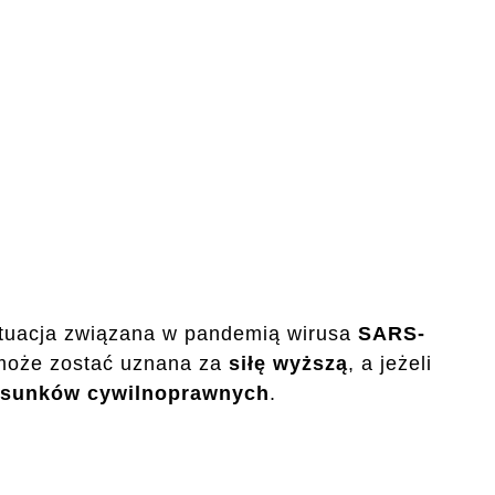
sytuacja związana w pandemią wirusa
SARS-
oże zostać uznana za
siłę wyższą
, a jeżeli
osunków cywilnoprawnych
.