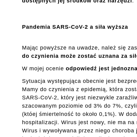
dostępnych jej środków oraz narzędzi
.
Pandemia SARS-CoV-2 a siła wyższa
Mając powyższe na uwadze, należ się za
do czynienia może zostać uznana za sił
W mojej ocenie
odpowiedź jest jednozna
Sytuacja występująca obecnie jest bezprec
Mamy do czynienia z epidemią, która zos
SARS-CoV-2, który jest niezwykle zaraźli
szacowanym poziomie od 3% do 7%, czyli
(któej śmiertelność to około 0,1%). W d
hospitalizacji. Wirus jest nowy, nie ma n
Wirus i wywoływana przez niego choroba j