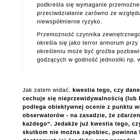
podkreśla się wymaganie przemożne
przeciwdziałanie zarówno ze względu,
niewspółmierne ryzyko.
Przemożność czynnika zewnętrznego 
określa się jako terror armorum prz
określeniu może być groźba pozbawi
godzących w godność jednostki np. 
Jak zatem widać,
kwestia tego, czy dane
cechuje się nieprzewidywalnością (lub 
podlega obiektywnej ocenie z punktu w
obserwatorów - na zasadzie, że zdarzeni
każdego”. Jedakże już kwestia tego, czy
skutkom nie można zapobiec, powinna b