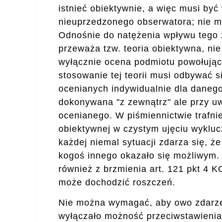
istnieć obiektywnie, a więc musi być
nieuprzedzonego obserwatora; nie m
Odnośnie do natężenia wpływu tego z
przeważa tzw. teoria obiektywna, ni
wyłącznie ocena podmiotu powołując
stosowanie tej teorii musi odbywać s
ocenianych indywidualnie dla daneg
dokonywana "z zewnątrz" ale przy uw
ocenianego. W piśmiennictwie trafni
obiektywnej w czystym ujęciu wykluc
każdej niemal sytuacji zdarza się, że
kogoś innego okazało się możliwym. 
również z brzmienia art. 121 pkt 4 K
może dochodzić roszczeń.
Nie można wymagać, aby owo zdarze
wyłączało możność przeciwstawienia s