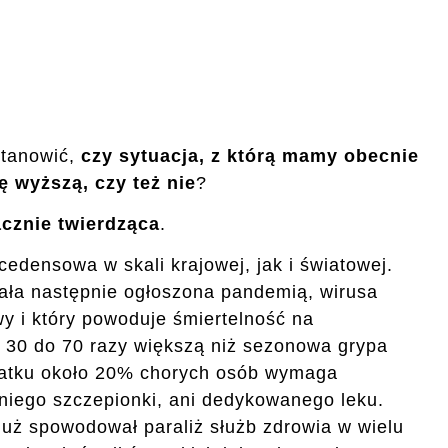
stanowić,
czy sytuacja, z którą mamy obecnie
ę wyższą, czy też nie
?
cznie twierdząca
.
edensowa w skali krajowej, jak i światowej.
tała następnie ogłoszona pandemią, wirusa
wy i który powoduje śmiertelność na
 30 do 70 razy większą niż sezonowa grypa
odatku około 20% chorych osób wymaga
a niego szczepionki, ani dedykowanego leku.
uż spowodował paraliż służb zdrowia w wielu